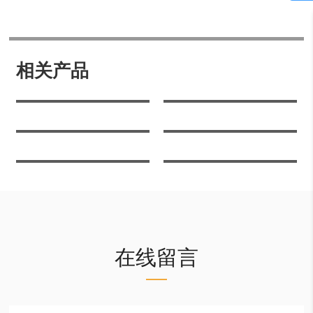
相关产品
沙漠风
米兰摩卡
奥斯汀米黄
白沙米黄
葡萄牙米黄
木化石
在线留言