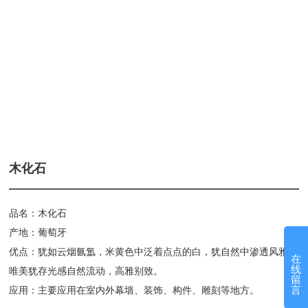
木化石
品名：木化石
产地：葡萄牙
优点：犹如云烟氤氲，米黄色中泛着点点的白，犹自然中渗透风雅，
在
线
唯美犹存光感自然流动，高雅别致。
留
言
应用：主要应用在室内外幕墙、装饰、构件、雕刻等地方。