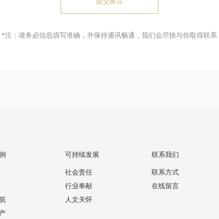
提交留言
*注：请务必信息填写准确，并保持通讯畅通，我们会尽快与你取得联系
例
可持续发展
联系我们
社会责任
联系方式
行业奉献
在线留言
筑
人文关怀
产