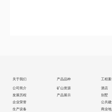
关于我们
产品品种
工程案
公司简介
矿山资源
酒店
发展历程
产品展示
别墅
企业荣誉
公共建
生产设备
商业地