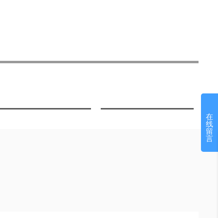
葡萄牙米黄
木化石
在
线
留
言