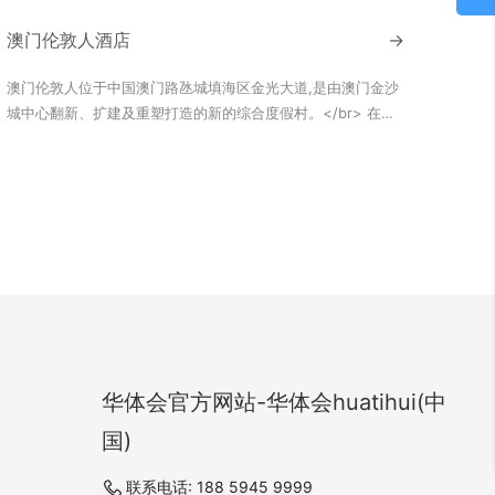
澳门伦敦人酒店
→
澳门伦敦人位于中国澳门路氹城填海区金光大道,是由澳门金沙
城中心翻新、扩建及重塑打造的新的综合度假村。</br> 在澳
门众多的地标建筑中，伦敦人酒店凭借其英伦古典风格和尊贵
非凡的内饰材料，成为了一颗璀璨的明珠。其中，酒店大堂内
装使用的天然石材木化石，更是历史的见证，艺术的化身。
</br> 石材所特有的纹理和色泽，经过设计师的巧手和工匠的
琢磨，宛如古老山川的肌理和时光的沉淀，将自然的力量和历
史的轮廓完美地呈现在每一个角落。走进酒店大堂，仿佛穿越
到了伦敦的皇宫，每一面墙壁、每一个柱子，都散发着沉稳而
奢华的气质。无论是文艺复兴时期的石雕艺术，还是现代简约
的石材设计，都在这里找到了相互呼应的和谐之美。
华体会官方网站-华体会huatihui(中
国)
联系电话: 188 5945 9999