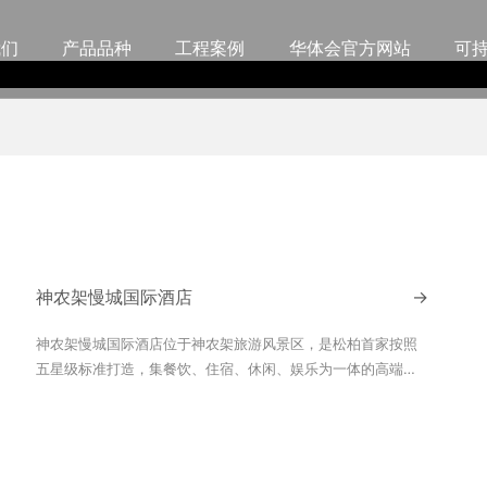
我们
产品品种
工程案例
华体会官方网站
可
神农架慢城国际酒店
→
神农架慢城国际酒店位于神农架旅游风景区，是松柏首家按照
五星级标准打造，集餐饮、住宿、休闲、娱乐为一体的高端政
务接待酒店，是各界人士举行商务洽谈、会务培训、度假休
闲、旅游观光的理想之所。酒店在内部装潢上选择了意大利木
纹和爱马仕灰两种高端石材，旨在为客人营造一种优雅、豪华
的入住体验。意大利木纹石材以其独特的纹理和质感，体现了