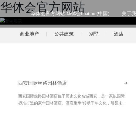
华体会官方网站
华体会官方网站-华体会huatihui(中国)
关于
商业地产
公共建筑
别墅
酒店
西安国际丝路园林酒店
→
西安国际丝路园林酒店位于历史文化名城西安，是一家以国际
标准打造的豪华园林酒店。酒店秉承“传承千年文化，引领未来
生活”的理念，致力于为宾客提供一流的住宿体验和尊贵的服
务。意大利罗马洞石是一种高端内装材料，被广泛应用于西安
国际丝路园林酒店。该材料由天然洞石精加工而成，表面光滑
如镜，质感细腻，具有浓郁的复古韵味。洞石的色彩丰富，从