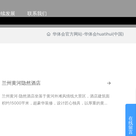
持续发展
联系我们
华体会官方网站-华体会huatihui(中国)
兰州黄河隐然酒店
→
兰州黄河·隐然酒店坐落于黄河外滩风情线大景区，酒店建筑面
积约15000平米，超豪华装修，设计匠心独具，以厚重的黄土
高原、神奇的敦煌艺术、博大精深的黄河文化为底蕴，将陇原
大地的自然风光、地域风貌、人文风俗和现代酒店文化隐然一
在
线
体，宛如一颗璀璨的明珠镶嵌在黄河水岸。
留
言