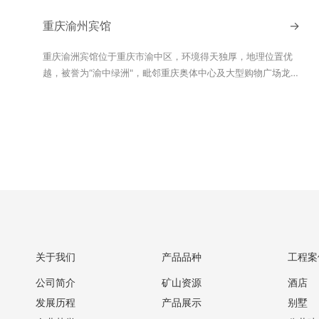
浅黄到深红，能够根据设计需求进行个性化定制。在西安国际
丝路园林酒店中，意大利罗马洞石与周围环境完美融合，为宾
重庆渝州宾馆
→
客带来别具一格的视觉享受。洞石被用于大堂、餐厅、会议室
等公共区域，以及部分客房的内装。在阳光照耀下，洞石的色
重庆渝洲宾馆位于重庆市渝中区，环境得天独厚，地理位置优
彩更加绚丽，与周围的绿植、水景相映成趣，构成一幅美丽的
越，被誉为“渝中绿洲"，毗邻重庆奥体中心及大型购物广场龙
画卷。
湖时代天街。是重庆市唯一的“国宾馆”、中国五叶级绿色饭
店、中国城市政务酒店联盟副理事单位、重庆市饭店行业协会
会长单位。建馆以来，宾馆初始以“2008 信箱"为名，1958年
命名为重庆市人民委员会交际处潘家坪招待所，后根据各个历
史时期的时代特点，称呼几易其名。渝洲宾馆以白沙米黄作为
主材，优雅隽永，充分展示了园林和国宾礼遇的品脾特色。
关于我们
产品品种
工程案
公司简介
矿山资源
酒店
发展历程
产品展示
别墅