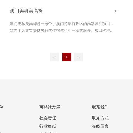
神农架地域文化中与自然和谐共生的理念，同时也展现了现代
设计中对细节和品质的追求。而爱马仕灰石材则以其高档、时
澳门美狮美高梅
→
尚的特质，为酒店的装饰增添了现代感和豪华感。这种石材运
用，使得酒店的装饰风格既不会过于传统，也不会过于现代，
澳门美狮美高梅是一家位于澳门特别行政区的高端酒店项目，
而是达到了一种优雅的平衡。
致力于为游客提供独特的住宿体验和一流的服务。项目占地广
阔，环境优美，设计独特。外墙材料白沙米黄的应用为美狮美
高梅酒店增添了独特的艺术气息和高贵气质。通过精湛的工艺
和独特的色彩搭配，白沙米黄成为酒店内外区域的重要视觉焦
1
<
>
点，彰显出酒店的品牌形象和品质追求。同时，白沙米黄的高
端材料属性也提升了酒店的档次和竞争力。
例
可持续发展
联系我们
社会责任
联系方式
行业奉献
在线留言